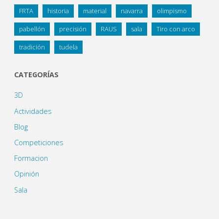
FRTA
historia
material
navarra
olimpismo
pabellón
precisión
RAUS
sala
Tiro con arco
tradición
tudela
CATEGORÍAS
3D
Actividades
Blog
Competiciones
Formacion
Opinión
Sala