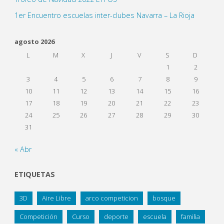
1er Encuentro escuelas inter-clubes Navarra – La Rioja
agosto 2026
L
M
X
J
V
S
D
1
2
3
4
5
6
7
8
9
10
11
12
13
14
15
16
17
18
19
20
21
22
23
24
25
26
27
28
29
30
31
« Abr
ETIQUETAS
3D
Aire Libre
arco competicion
bosque
Competición
Curso
deporte
escuela
familia