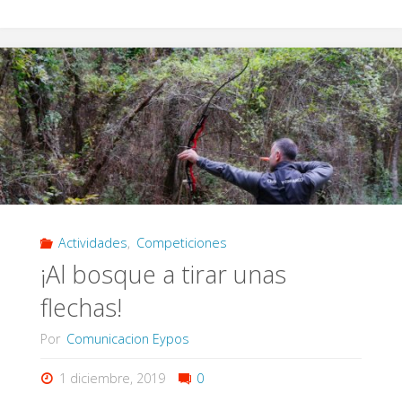
Eypos
2021"
Actividades
,
Competiciones
¡Al bosque a tirar unas
flechas!
Por
Comunicacion Eypos
1 diciembre, 2019
0