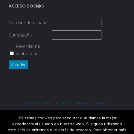
ACCESO SOCI@S
Nombre de usuario:
Contraseña:
Recordar mi
contraseña
Acceder
AVISO LEGAL
|
POLÍTICA DE COOKIES
Eypos Club de Tiro con Arco - R. G. Ent. Dep. Gobierno de La Rioja
Utilizamos cookies para asegurar que damos la mejor
nº 2-0913 - R. RFETA nº 2.400
experiencia al usuario en nuestra web. Si sigues utilizando
este sitio asumiremos que estás de acuerdo. Para obtener más