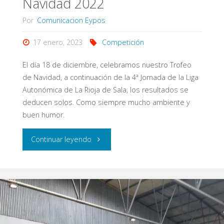
Navidad 2022
Por
Comunicacion Eypos
17 enero, 2023
Competición
El día 18 de diciembre, celebramos nuestro Trofeo
de Navidad, a continuación de la 4ª Jornada de la Liga
Autonómica de La Rioja de Sala, los resultados se
deducen solos. Como siempre mucho ambiente y
buen humor.
"Imágenes
Continuar leyendo
del
Trofeo
de