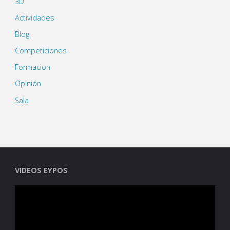
3D
Actividades
Blog
Competiciones
Formacion
Opinión
Sala
VIDEOS EYPOS
Reproductor
de
vídeo