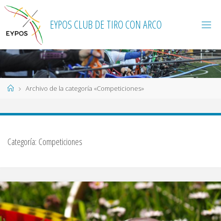
Saltar
al
EYPOS CLUB DE TIRO CON ARCO
contenido
Página
Archivo de la categoría «Competiciones»
de
Inicio
Categoría:
Competiciones