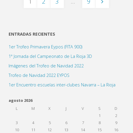
1
2
3
…
9
Paginación
de
ENTRADAS RECIENTES
1er Trofeo Primavera Eypos (FITA 900)
entradas
1ª Jornada del Campeonato de La Rioja 3D
Imágenes del Trofeo de Navidad 2022
Trofeo de Navidad 2022 EYPOS
1er Encuentro escuelas inter-clubes Navarra – La Rioja
agosto 2026
L
M
X
J
V
S
D
1
2
3
4
5
6
7
8
9
10
11
12
13
14
15
16