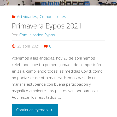
arco
Actividades
,
Competiciones
Riojano"
Primavera Eypos 2021
Por
Comunicacion Eypos
25 abril, 2021
0
Volvemos a las andadas, hoy 25 de abril hemos
celebrado nuestra primera jornada de competición
en sala, cumpliendo todas las medidas Covid, como
no podía ser de otra manera. Hemos pasado una
mañana estupenda con buena participación y
magnífico ambiente. Los puntos van por barrios ;).
Aquí están los resultados. …
"Primavera
Continuar leyendo