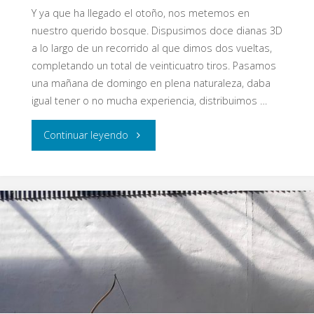
Y ya que ha llegado el otoño, nos metemos en
nuestro querido bosque. Dispusimos doce dianas 3D
a lo largo de un recorrido al que dimos dos vueltas,
completando un total de veinticuatro tiros. Pasamos
una mañana de domingo en plena naturaleza, daba
igual tener o no mucha experiencia, distribuimos …
"¡Al
Continuar leyendo
bosque
a
tirar
unas
flechas!"