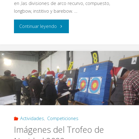
en ,las divisiones de arco recurvo, compuesto,
longbow, institivo y barebow. …
"1er
Continuar leyendo
Trofeo
Primavera
Eypos
(FITA
900)"
Actividades
,
Competiciones
Imágenes del Trofeo de