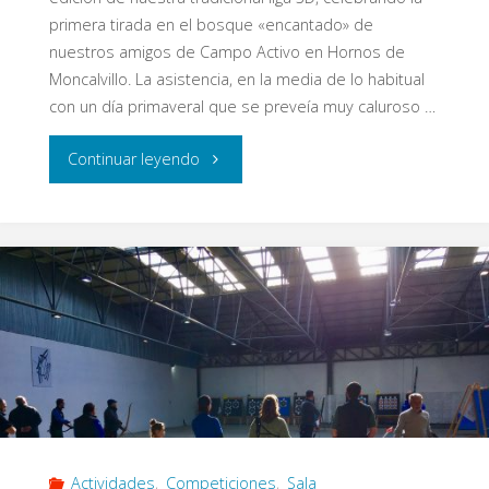
primera tirada en el bosque «encantado» de
nuestros amigos de Campo Activo en Hornos de
Moncalvillo. La asistencia, en la media de lo habitual
con un día primaveral que se preveía muy caluroso …
"I
Continuar leyendo
Jornada
Liga
Eypos
3D
2019"
Actividades
,
Competiciones
,
Sala