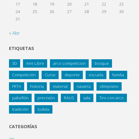
17
18
19
20
21
22
23
24
25
26
27
28
29
30
31
« Abr
ETIQUETAS
3D
Aire Libre
arco competicion
bosque
Competición
Curso
deporte
escuela
familia
FRTA
historia
material
navarra
olimpismo
pabellón
precisión
RAUS
sala
Tiro con arco
tradición
tudela
CATEGORÍAS