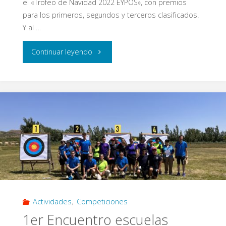
el «Trofeo de Navidad 2022 EYPOS», con premios
para los primeros, segundos y terceros clasificados.
Y al …
"Trofeo
Continuar leyendo
de
Navidad
2022
EYPOS"
Actividades
,
Competiciones
1er Encuentro escuelas