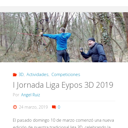
Aniversario
Eypos
–
3D
en
Sala"
3D
,
Actividades
,
Competiciones
I Jornada Liga Eypos 3D 2019
Por
Angel Ruiz
24 marzo, 2019
0
El pasado domingo 10 de marzo comenzó una nueva
edición de nuestra tradicional liga 3D, celebrando la