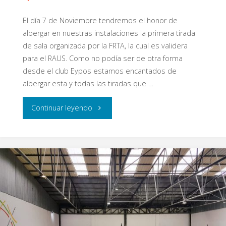
El día 7 de Noviembre tendremos el honor de
albergar en nuestras instalaciones la primera tirada
de sala organizada por la FRTA, la cual es validera
para el RAUS. Como no podía ser de otra forma
desde el club Eypos estamos encantados de
albergar esta y todas las tiradas que …
"Hito
Continuar leyendo
histórico
en
el
tiro
con