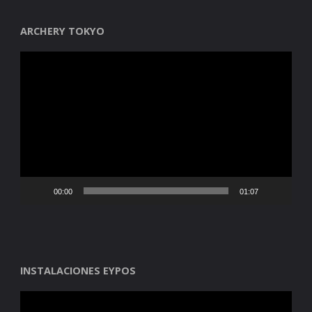
ARCHERY TOKYO
Reproductor
de
vídeo
00:00
01:07
INSTALACIONES EYPOS
Reproductor