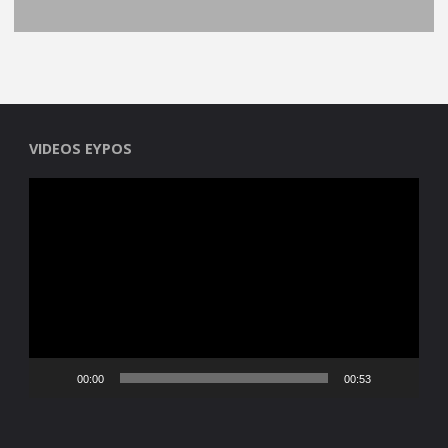
VIDEOS EYPOS
Reproductor
de
vídeo
00:00
00:53