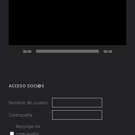
de
vídeo
00:00
00:34
ACCESO SOCI@S
Nombre de usuario:
Contraseña:
Recordar mi
contraseña