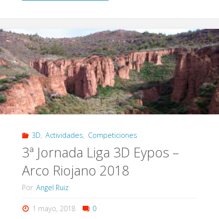
JORNADA
LIGA
3D
EYPOS
–
ARCO
3D
,
Actividades
,
Competiciones
RIOJANO
3ª Jornada Liga 3D Eypos –
2018"
Arco Riojano 2018
Por
Angel Ruiz
1 mayo, 2018
0