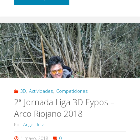
JORNADA
LIGA
3D
CASTILLA
Y
LEON"
3D
,
Actividades
,
Competiciones
2ª Jornada Liga 3D Eypos –
Arco Riojano 2018
Por
Angel Ruiz
1 mayo, 2018
0