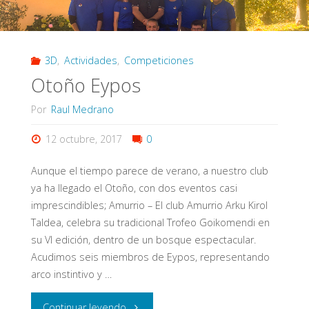
Arco
Riojano
3D
,
Actividades
,
Competiciones
2018"
Otoño Eypos
Por
Raul Medrano
12 octubre, 2017
0
Aunque el tiempo parece de verano, a nuestro club
ya ha llegado el Otoño, con dos eventos casi
imprescindibles; Amurrio – El club Amurrio Arku Kirol
Taldea, celebra su tradicional Trofeo Goikomendi en
su VI edición, dentro de un bosque espectacular.
Acudimos seis miembros de Eypos, representando
arco instintivo y …
"Otoño
Continuar leyendo