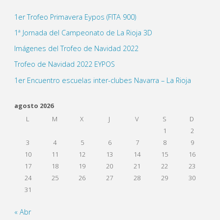
de
1er Trofeo Primavera Eypos (FITA 900)
entradas
1ª Jornada del Campeonato de La Rioja 3D
Imágenes del Trofeo de Navidad 2022
Trofeo de Navidad 2022 EYPOS
1er Encuentro escuelas inter-clubes Navarra – La Rioja
agosto 2026
L
M
X
J
V
S
D
1
2
3
4
5
6
7
8
9
10
11
12
13
14
15
16
17
18
19
20
21
22
23
24
25
26
27
28
29
30
31
« Abr