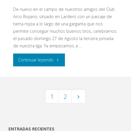
De nuevo en el campo de nuestros amigos del Club
Arco Riojano, situado en Lardero con un paisaje de
tierra rojiza a lo largo de una garganta que nos
permite conseguir muchos buenos tiros, celebramos
el pasado domingo 27 de Agosto la tercera jornada
de nuestra liga. Ya empezamos a …
"5ª
Continuar leyendo
Jornada
Liga
1
2
Eypos
Paginación
3D"
ENTRADAS RECIENTES