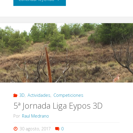
Eypos"
3D
,
Actividades
,
Competiciones
5ª Jornada Liga Eypos 3D
Por
Raul Medrano
30 agosto, 2017
0