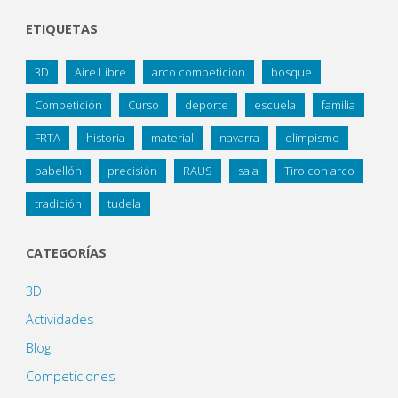
ETIQUETAS
3D
Aire Libre
arco competicion
bosque
Competición
Curso
deporte
escuela
familia
FRTA
historia
material
navarra
olimpismo
pabellón
precisión
RAUS
sala
Tiro con arco
tradición
tudela
CATEGORÍAS
3D
Actividades
Blog
Competiciones