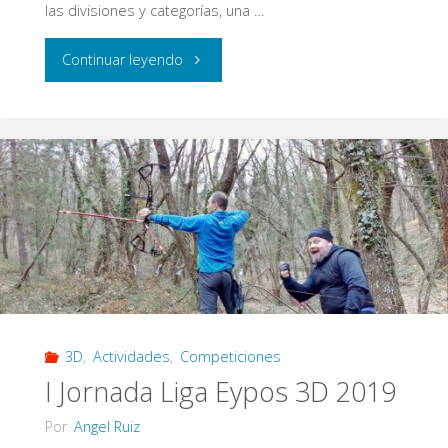
las divisiones y categorías, una …
"10º
Continuar leyendo
Aniversario
Eypos
–
3D
en
Sala"
3D
,
Actividades
,
Competiciones
I Jornada Liga Eypos 3D 2019
Por
Angel Ruiz