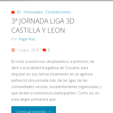
Arco
3D
,
Actividades
,
Competiciones
Riojano
3ª JORNADA LIGA 3D
2018"
CASTILLA Y LEON
Por
Angel Ruiz
1 mayo, 2018
0
En esta ocasión nos desplazamos a primeros de
abril a la localidad burgalesa de Coculina, para
disputar en sus tierras (realmente en un agreste
peñasco) otra jornada más de las ligas de las
comunidades vecinas, excelentemente organizadas y
que atraen a numerosos participantes. Como no, en
esta alegre primavera que …
"3ª
Continuar leyendo