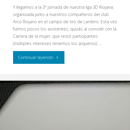
Y llegamos a la 3ª jornada de nuestra liga 3D Riojana,
organizada junto a nuestros compañeros del club
Arco Riojano en el campo de tiro de Lardero. Esta vez
fuimos pocos los asistentes, quizás al coincidir con la
Carrera de la mujer, que restó participantes
(múltiples intereses tenemos los arqueros). …
"3ª
Continuar leyendo
Jornada
Liga
3D
Eypos
–