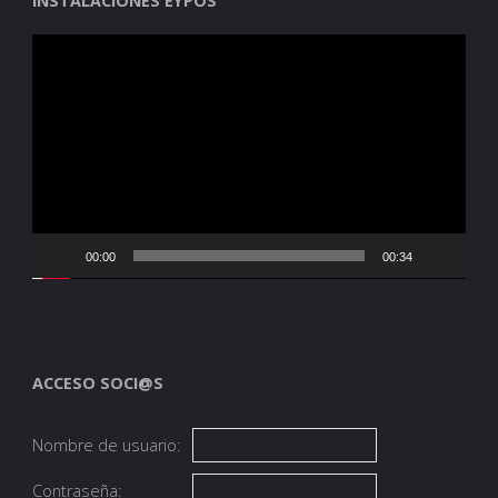
INSTALACIONES EYPOS
Reproductor
de
vídeo
00:00
00:34
ACCESO SOCI@S
Nombre de usuario:
Contraseña: