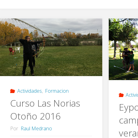
Actividades
,
Formacion
Activ
Curso Las Norias
Eypo
Otoño 2016
cam
Por
Raul Medrano
ver