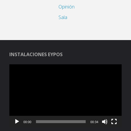
Opinión
Sala
INSTALACIONES EYPOS
Reproductor
de
vídeo
00:00
00:34