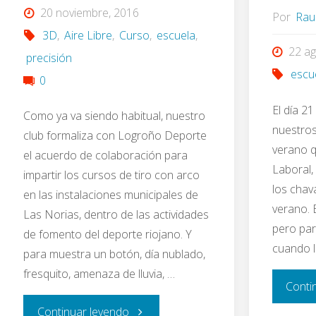
20 noviembre, 2016
Por
Rau
3D
,
Aire Libre
,
Curso
,
escuela
,
22 ag
precisión
escu
0
El día 21
Como ya va siendo habitual, nuestro
nuestro
club formaliza con Logroño Deporte
verano q
el acuerdo de colaboración para
Laboral,
impartir los cursos de tiro con arco
los chava
en las instalaciones municipales de
verano. E
Las Norias, dentro de las actividades
pero par
de fomento del deporte riojano. Y
cuando l
para muestra un botón, día nublado,
fresquito, amenaza de lluvia, …
Conti
"Curso
Continuar leyendo