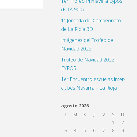
1er Trofeo Primavera Eypos
(FITA 900)
1ª Jornada del Campeonato
de La Rioja 3D
Imágenes del Trofeo de
Navidad 2022
Trofeo de Navidad 2022
EYPOS
1er Encuentro escuelas inter-
clubes Navarra – La Rioja
agosto 2026
L
M
X
J
V
S
D
1
2
3
4
5
6
7
8
9