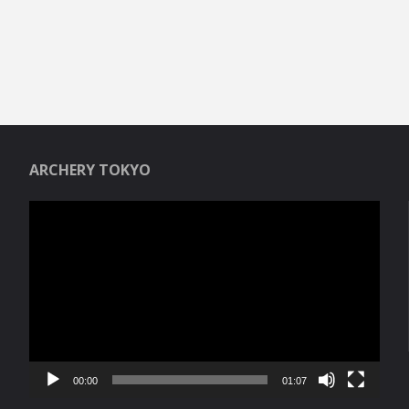
ARCHERY TOKYO
Reproductor
de
vídeo
00:00
01:07