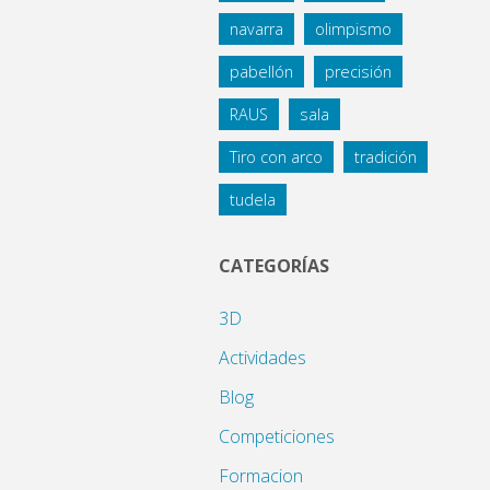
navarra
olimpismo
pabellón
precisión
RAUS
sala
Tiro con arco
tradición
tudela
CATEGORÍAS
3D
Actividades
Blog
Competiciones
Formacion