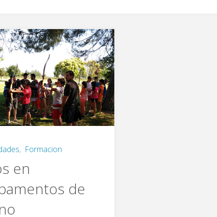
idades
,
Formacion
s en
pamentos de
ano