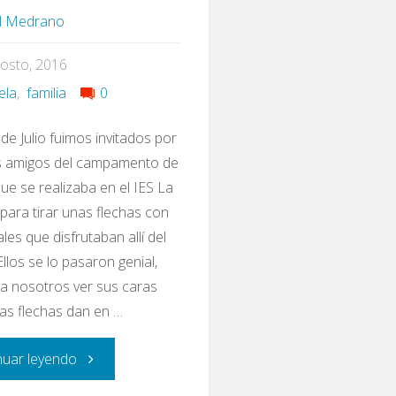
l Medrano
osto, 2016
ela
,
familia
0
 de Julio fuimos invitados por
s amigos del campamento de
ue se realizaba en el IES La
 para tirar unas flechas con
les que disfrutaban allí del
llos se lo pasaron genial,
a nosotros ver sus caras
as flechas dan en …
"Eypos
nuar leyendo