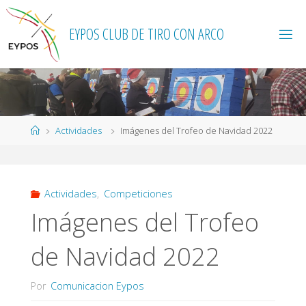
Saltar
al
EYPOS CLUB DE TIRO CON ARCO
contenido
Página
Actividades
Imágenes del Trofeo de Navidad 2022
de
Inicio
Actividades
,
Competiciones
Imágenes del Trofeo
de Navidad 2022
Por
Comunicacion Eypos