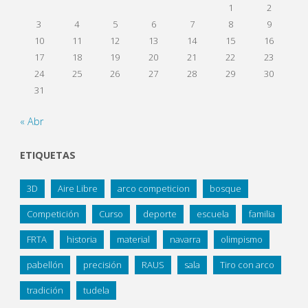
1
2
3
4
5
6
7
8
9
10
11
12
13
14
15
16
17
18
19
20
21
22
23
24
25
26
27
28
29
30
31
« Abr
ETIQUETAS
3D
Aire Libre
arco competicion
bosque
Competición
Curso
deporte
escuela
familia
FRTA
historia
material
navarra
olimpismo
pabellón
precisión
RAUS
sala
Tiro con arco
tradición
tudela