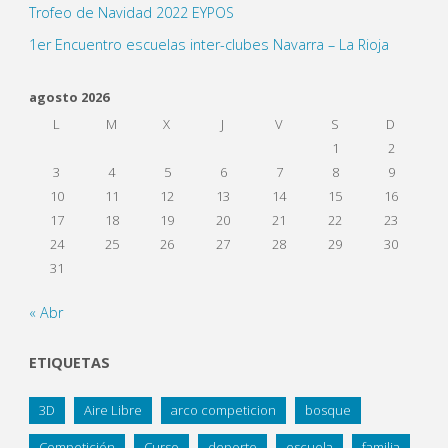
Trofeo de Navidad 2022 EYPOS
1er Encuentro escuelas inter-clubes Navarra – La Rioja
agosto 2026
L
M
X
J
V
S
D
1
2
3
4
5
6
7
8
9
10
11
12
13
14
15
16
17
18
19
20
21
22
23
24
25
26
27
28
29
30
31
« Abr
ETIQUETAS
3D
Aire Libre
arco competicion
bosque
Competición
Curso
deporte
escuela
familia