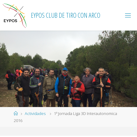
Saltar
al
EYPOS CLUB DE TIRO CON ARCO
contenido
Página
Actividades
1ª Jornada Liga 3D Interautonomica
de
2016
Inicio