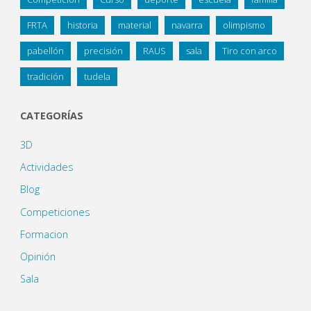
FRTA
historia
material
navarra
olimpismo
pabellón
precisión
RAUS
sala
Tiro con arco
tradición
tudela
CATEGORÍAS
3D
Actividades
Blog
Competiciones
Formacion
Opinión
Sala