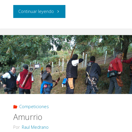
"En
Continuar leyendo
nuestro
Bosque"
Competiciones
Amurrio
Por
Raul Medrano