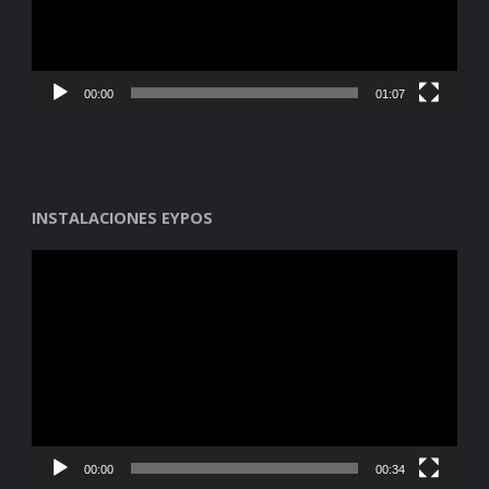
00:00
01:07
INSTALACIONES EYPOS
Reproductor
de
vídeo
00:00
00:34