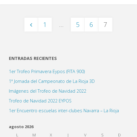
1
…
5
6
7
Paginación
de
ENTRADAS RECIENTES
1er Trofeo Primavera Eypos (FITA 900)
entradas
1ª Jornada del Campeonato de La Rioja 3D
Imágenes del Trofeo de Navidad 2022
Trofeo de Navidad 2022 EYPOS
1er Encuentro escuelas inter-clubes Navarra – La Rioja
agosto 2026
L
M
X
J
V
S
D