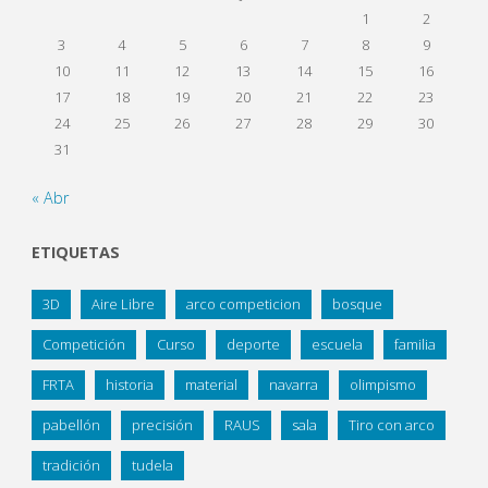
1
2
3
4
5
6
7
8
9
10
11
12
13
14
15
16
17
18
19
20
21
22
23
24
25
26
27
28
29
30
31
« Abr
ETIQUETAS
3D
Aire Libre
arco competicion
bosque
Competición
Curso
deporte
escuela
familia
FRTA
historia
material
navarra
olimpismo
pabellón
precisión
RAUS
sala
Tiro con arco
tradición
tudela