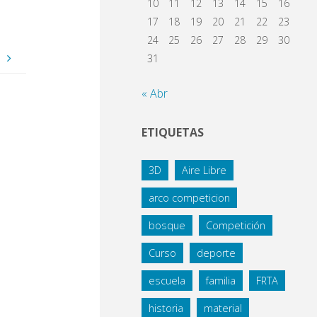
10
11
12
13
14
15
16
17
18
19
20
21
22
23
24
25
26
27
28
29
30
o
31
« Abr
ETIQUETAS
3D
Aire Libre
arco competicion
bosque
Competición
Curso
deporte
escuela
familia
FRTA
historia
material