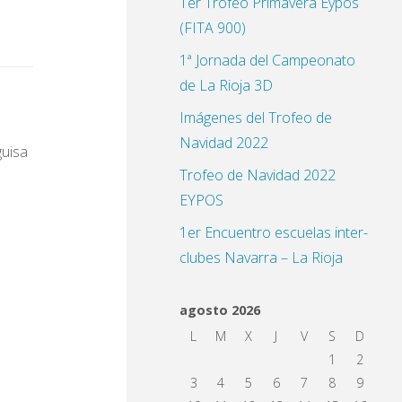
1er Trofeo Primavera Eypos
(FITA 900)
1ª Jornada del Campeonato
de La Rioja 3D
Imágenes del Trofeo de
Navidad 2022
guisa
Trofeo de Navidad 2022
EYPOS
1er Encuentro escuelas inter-
clubes Navarra – La Rioja
agosto 2026
L
M
X
J
V
S
D
1
2
3
4
5
6
7
8
9