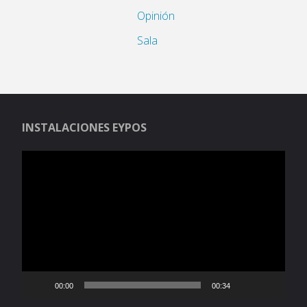
Opinión
Sala
INSTALACIONES EYPOS
Reproductor
de
vídeo
00:00
00:34