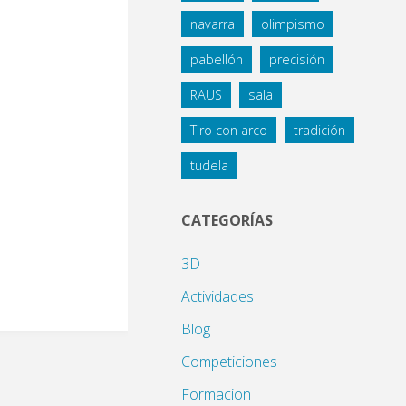
navarra
olimpismo
pabellón
precisión
RAUS
sala
Tiro con arco
tradición
tudela
CATEGORÍAS
3D
Actividades
Blog
Competiciones
Formacion