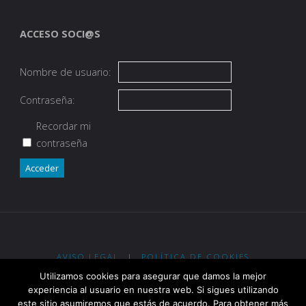
ACCESO SOCI@S
Nombre de usuario:
Contraseña:
Recordar mi
contraseña
Acceder
AVISO LEGAL
|
POLÍTICA DE COOKIES
Utilizamos cookies para asegurar que damos la mejor
Eypos Club de Tiro con Arco - R. G. Ent. Dep. Gobierno de La Rioja
experiencia al usuario en nuestra web. Si sigues utilizando
nº 2-0913 - R. RFETA nº 2.400
este sitio asumiremos que estás de acuerdo. Para obtener más