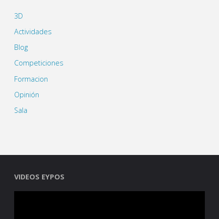
3D
Actividades
Blog
Competiciones
Formacion
Opinión
Sala
VIDEOS EYPOS
Reproductor
de