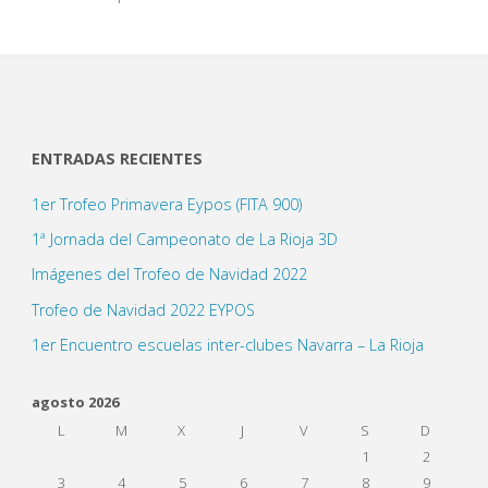
ENTRADAS RECIENTES
1er Trofeo Primavera Eypos (FITA 900)
1ª Jornada del Campeonato de La Rioja 3D
Imágenes del Trofeo de Navidad 2022
Trofeo de Navidad 2022 EYPOS
1er Encuentro escuelas inter-clubes Navarra – La Rioja
agosto 2026
L
M
X
J
V
S
D
1
2
3
4
5
6
7
8
9