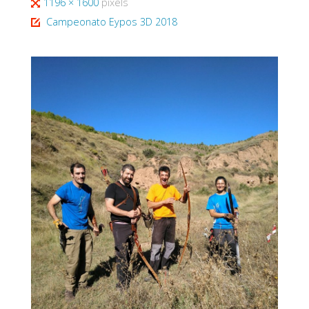
Tamaño
1196 × 1600
pixels
completo
Campeonato Eypos 3D 2018