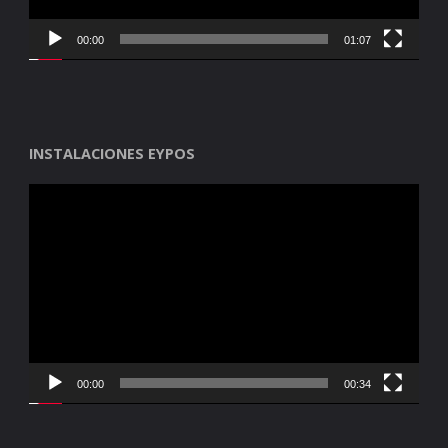
00:00
01:07
INSTALACIONES EYPOS
Reproductor
de
vídeo
00:00
00:34