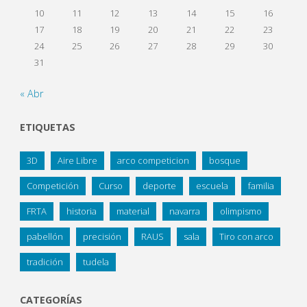
10
11
12
13
14
15
16
17
18
19
20
21
22
23
24
25
26
27
28
29
30
31
« Abr
ETIQUETAS
3D
Aire Libre
arco competicion
bosque
Competición
Curso
deporte
escuela
familia
FRTA
historia
material
navarra
olimpismo
pabellón
precisión
RAUS
sala
Tiro con arco
tradición
tudela
CATEGORÍAS