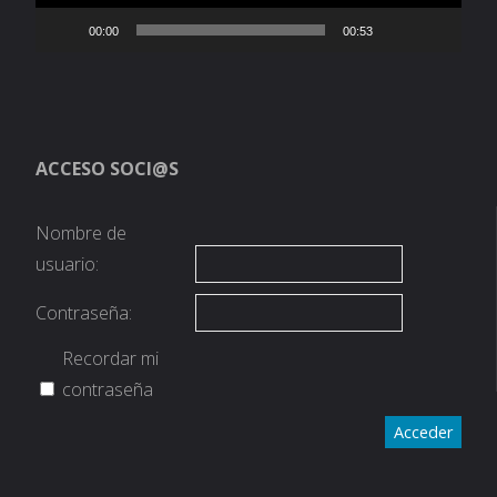
00:00
00:53
ACCESO SOCI@S
Nombre de
usuario:
Contraseña:
Recordar mi
contraseña
Acceder