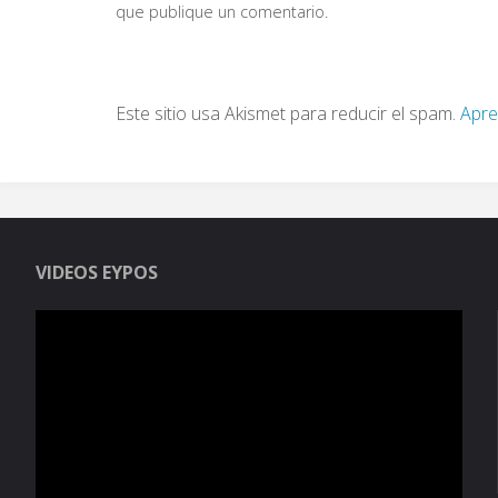
que publique un comentario.
Este sitio usa Akismet para reducir el spam.
Apre
VIDEOS EYPOS
Reproductor
de
vídeo