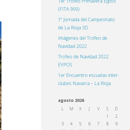
1er Trofeo Primavera Eypos
(FITA 900)
1ª Jornada del Campeonato
de La Rioja 3D
Imágenes del Trofeo de
Navidad 2022
Trofeo de Navidad 2022
EYPOS
1er Encuentro escuelas inter-
clubes Navarra – La Rioja
agosto 2026
L
M
X
J
V
S
D
1
2
3
4
5
6
7
8
9