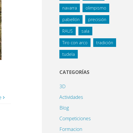
navarra
olimpismo
pabellón
precisión
RAUS
sala
Tiro con arco
tradición
tudela
CATEGORÍAS
3D
Actividades
e
Blog
Competiciones
Formacion