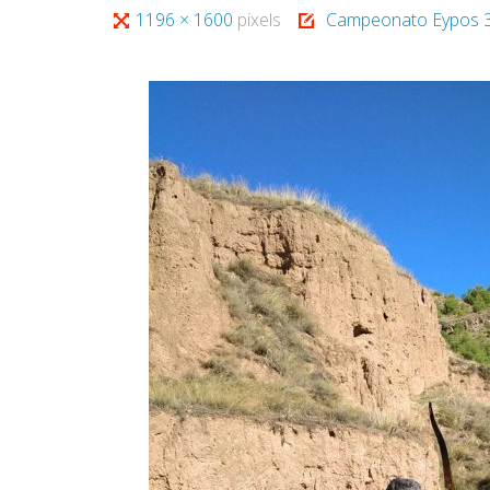
Tamaño
1196 × 1600
pixels
Campeonato Eypos 
completo