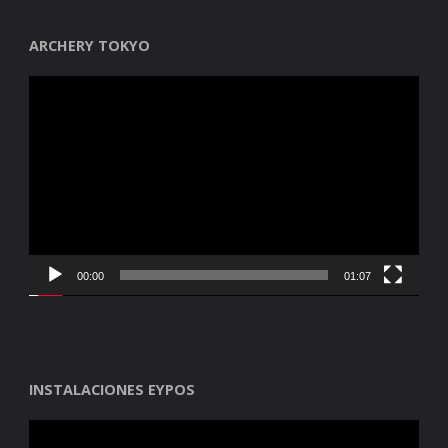
ARCHERY TOKYO
Reproductor
de
vídeo
00:00
01:07
INSTALACIONES EYPOS
Reproductor