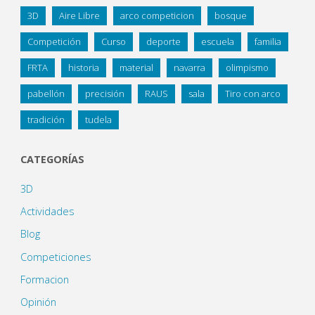
3D
Aire Libre
arco competicion
bosque
Competición
Curso
deporte
escuela
familia
FRTA
historia
material
navarra
olimpismo
pabellón
precisión
RAUS
sala
Tiro con arco
tradición
tudela
CATEGORÍAS
3D
Actividades
Blog
Competiciones
Formacion
Opinión