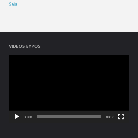
Sala
VIDEOS EYPOS
Reproductor
de
vídeo
00:00
00:53