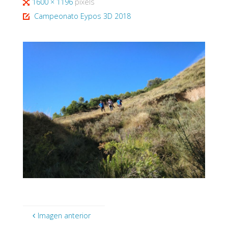
Tamaño
1600 × 1196
pixels
completo
Campeonato Eypos 3D 2018
Imagen anterior