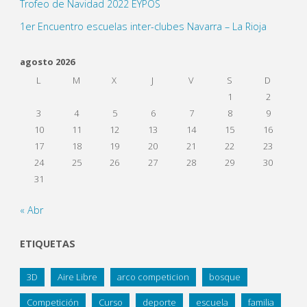
Trofeo de Navidad 2022 EYPOS
1er Encuentro escuelas inter-clubes Navarra – La Rioja
agosto 2026
L
M
X
J
V
S
D
1
2
3
4
5
6
7
8
9
10
11
12
13
14
15
16
17
18
19
20
21
22
23
24
25
26
27
28
29
30
31
« Abr
ETIQUETAS
3D
Aire Libre
arco competicion
bosque
Competición
Curso
deporte
escuela
familia