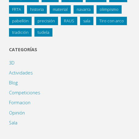
FRTA
historia
material
navarra
olimpismo
pabellón
precisión
RAUS
sala
Tiro con arco
tradición
tudela
CATEGORÍAS
3D
Actividades
Blog
Competiciones
Formacion
Opinión
Sala