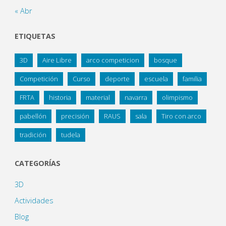
« Abr
ETIQUETAS
3D
Aire Libre
arco competicion
bosque
Competición
Curso
deporte
escuela
familia
FRTA
historia
material
navarra
olimpismo
pabellón
precisión
RAUS
sala
Tiro con arco
tradición
tudela
CATEGORÍAS
3D
Actividades
Blog