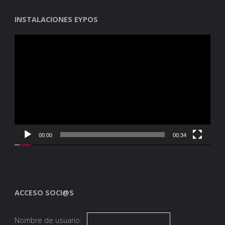
INSTALACIONES EYPOS
Reproductor
de
vídeo
00:00
00:34
ACCESO SOCI@S
Nombre de usuario: