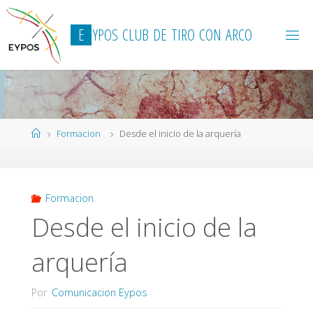
Saltar
al
E
Y
P
O
S
C
L
U
B
D
E
T
I
R
O
C
O
N
A
R
C
O
contenido
Página
Formacion
Desde el inicio de la arquería
de
Inicio
Formacion
Desde el inicio de la
arquería
Por
Comunicacion Eypos