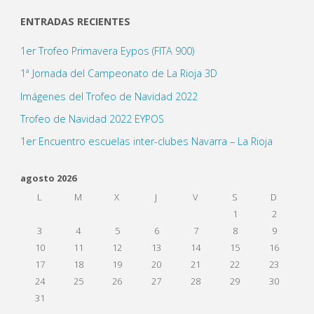
ENTRADAS RECIENTES
1er Trofeo Primavera Eypos (FITA 900)
1ª Jornada del Campeonato de La Rioja 3D
Imágenes del Trofeo de Navidad 2022
Trofeo de Navidad 2022 EYPOS
1er Encuentro escuelas inter-clubes Navarra – La Rioja
agosto 2026
L
M
X
J
V
S
D
1
2
3
4
5
6
7
8
9
10
11
12
13
14
15
16
17
18
19
20
21
22
23
24
25
26
27
28
29
30
31