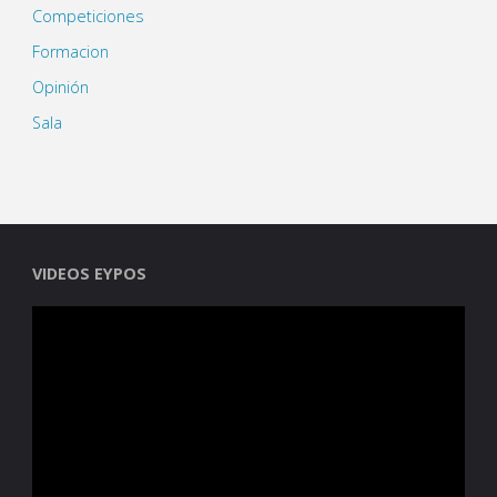
Competiciones
Formacion
Opinión
Sala
VIDEOS EYPOS
Reproductor
de
vídeo