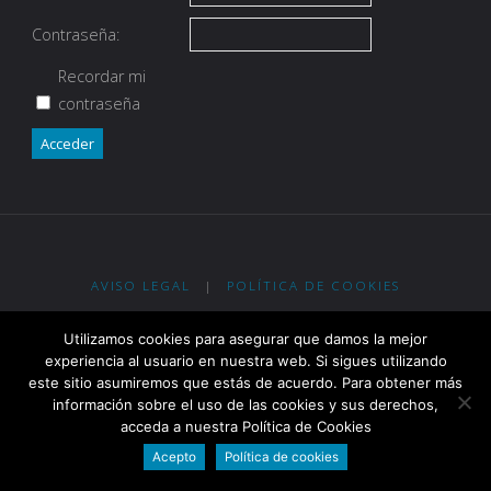
Contraseña:
Recordar mi
contraseña
Acceder
AVISO LEGAL
|
POLÍTICA DE COOKIES
Eypos Club de Tiro con Arco - R. G. Ent. Dep. Gobierno de La Rioja
Utilizamos cookies para asegurar que damos la mejor
nº 2-0913 - R. RFETA nº 2.400
experiencia al usuario en nuestra web. Si sigues utilizando
este sitio asumiremos que estás de acuerdo. Para obtener más
información sobre el uso de las cookies y sus derechos,
Funciona con
Fluida
&
WordPress.
acceda a nuestra Política de Cookies
Acepto
Política de cookies