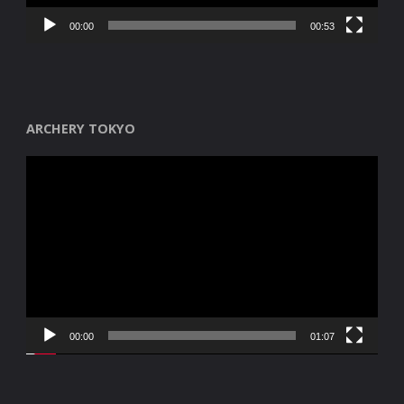
00:00
00:53
ARCHERY TOKYO
Reproductor
de
vídeo
00:00
01:07