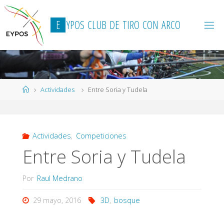
Saltar
al
E
Y
P
O
S
C
L
U
B
D
E
T
I
R
O
C
O
N
A
R
C
O
contenido
Página
Actividades
Entre Soria y Tudela
de
Inicio
Actividades
,
Competiciones
Entre Soria y Tudela
Por
Raul Medrano
29 mayo, 2016
3D
,
bosque