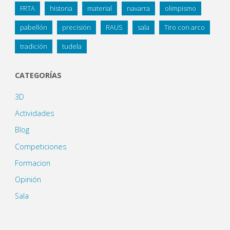
FRTA
historia
material
navarra
olimpismo
pabellón
precisión
RAUS
sala
Tiro con arco
tradición
tudela
CATEGORÍAS
3D
Actividades
Blog
Competiciones
Formacion
Opinión
Sala