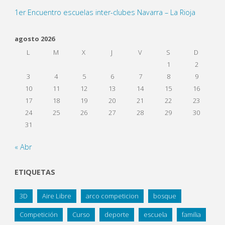
1er Encuentro escuelas inter-clubes Navarra – La Rioja
agosto 2026
L
M
X
J
V
S
D
1
2
3
4
5
6
7
8
9
10
11
12
13
14
15
16
17
18
19
20
21
22
23
24
25
26
27
28
29
30
31
« Abr
ETIQUETAS
3D
Aire Libre
arco competicion
bosque
Competición
Curso
deporte
escuela
familia