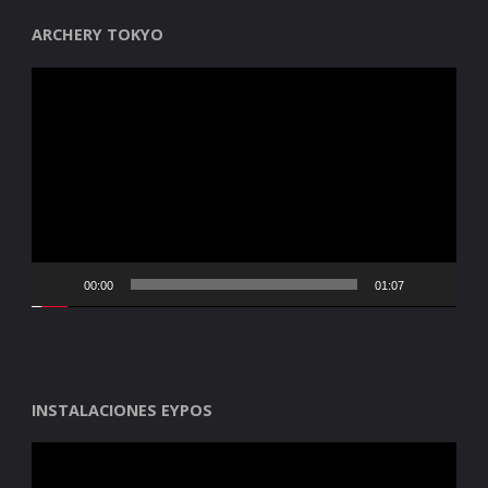
ARCHERY TOKYO
Reproductor
de
vídeo
00:00
01:07
INSTALACIONES EYPOS
Reproductor
de