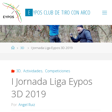
Saltar
al
E
Y
P
O
S
C
L
U
B
D
E
T
I
R
O
C
O
N
A
R
C
O
contenido
Página
3D
I Jornada Liga Eypos 3D 2019
de
Inicio
3D
,
Actividades
,
Competiciones
I Jornada Liga Eypos
3D 2019
Por
Angel Ruiz