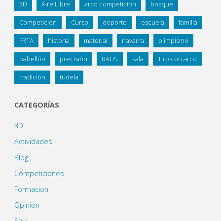
3D
Aire Libre
arco competicion
bosque
Competición
Curso
deporte
escuela
familia
FRTA
historia
material
navarra
olimpismo
pabellón
precisión
RAUS
sala
Tiro con arco
tradición
tudela
CATEGORÍAS
3D
Actividades
Blog
Competiciones
Formacion
Opinión
Sala