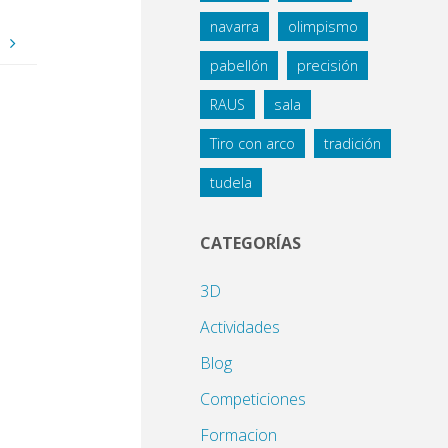
navarra
olimpismo
o
pabellón
precisión
RAUS
sala
Tiro con arco
tradición
tudela
CATEGORÍAS
3D
Actividades
Blog
Competiciones
Formacion