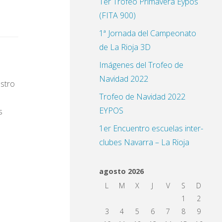
1er Trofeo Primavera Eypos
(FITA 900)
1ª Jornada del Campeonato
de La Rioja 3D
Imágenes del Trofeo de
Navidad 2022
stro
Trofeo de Navidad 2022
EYPOS
s
1er Encuentro escuelas inter-
clubes Navarra – La Rioja
agosto 2026
L
M
X
J
V
S
D
1
2
3
4
5
6
7
8
9