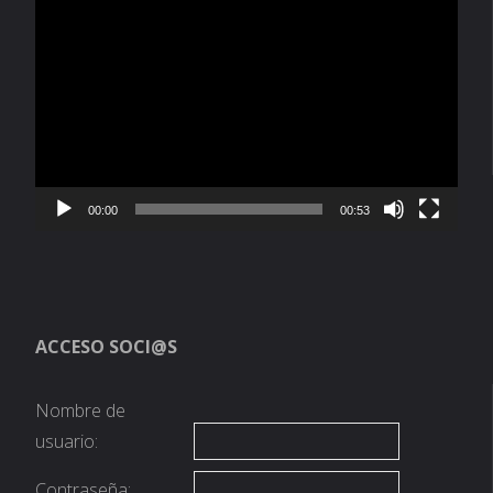
Reproductor
de
vídeo
00:00
00:53
ACCESO SOCI@S
Nombre de
usuario:
Contraseña: