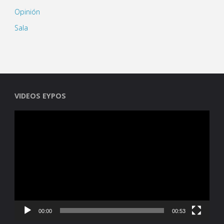
Opinión
Sala
VIDEOS EYPOS
Reproductor
de
vídeo
00:00
00:53