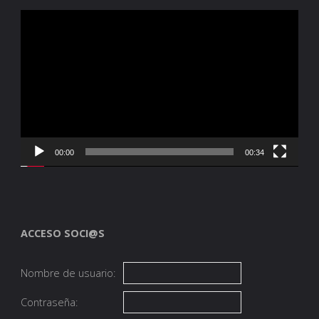
Reproductor
de
vídeo
00:00
00:34
ACCESO SOCI@S
Nombre de usuario:
Contraseña: