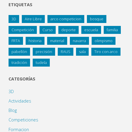
ETIQUETAS
3D
Aire Libre
arco competicion
bosque
Competición
Curso
deporte
escuela
familia
FRTA
historia
material
navarra
olimpismo
pabellón
precisión
RAUS
sala
Tiro con arco
tradición
tudela
CATEGORÍAS
3D
Actividades
Blog
Competiciones
Formacion