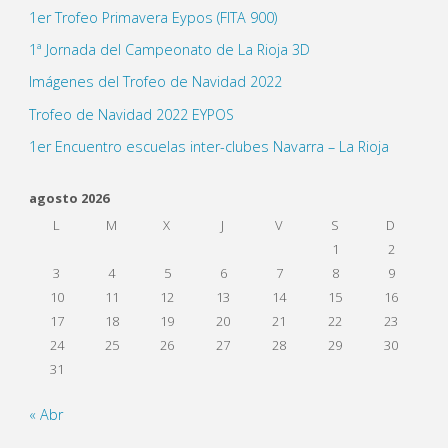
1er Trofeo Primavera Eypos (FITA 900)
1ª Jornada del Campeonato de La Rioja 3D
Imágenes del Trofeo de Navidad 2022
Trofeo de Navidad 2022 EYPOS
1er Encuentro escuelas inter-clubes Navarra – La Rioja
agosto 2026
L
M
X
J
V
S
D
1
2
3
4
5
6
7
8
9
10
11
12
13
14
15
16
17
18
19
20
21
22
23
24
25
26
27
28
29
30
31
« Abr