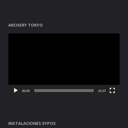
ARCHERY TOKYO
Reproductor
de
vídeo
00:00
01:07
INSTALACIONES EYPOS