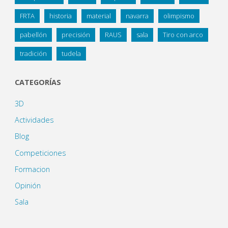
FRTA
historia
material
navarra
olimpismo
pabellón
precisión
RAUS
sala
Tiro con arco
tradición
tudela
CATEGORÍAS
3D
Actividades
Blog
Competiciones
Formacion
Opinión
Sala