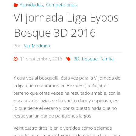
Actividades
,
Competiciones
VI jornada Liga Eypos
Bosque 3D 2016
Por
Raul Medrano
11 septiembre, 2016
3D
,
bosque
,
familia
Y otra vez al bosque!!!!, ésta vez para la VI jornada de
la liga que celebramos en Bezares (La Rioja), el
terreno que otras veces ha resultado amable, con la
escasez de lluvias se ha vuelto duro y espinoso, es
lo que tiene el verano y por supuesto nada que no
resuelvan un par de pantalones largos.
Veinticuatro tiros, bien divertidos cómo solemos
hacerlos y a almorzar !, gracias de nuevo a la división