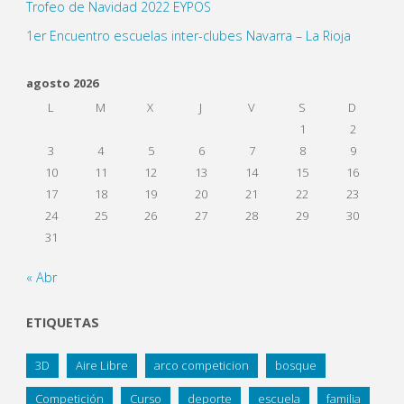
Trofeo de Navidad 2022 EYPOS
1er Encuentro escuelas inter-clubes Navarra – La Rioja
agosto 2026
L
M
X
J
V
S
D
1
2
3
4
5
6
7
8
9
10
11
12
13
14
15
16
17
18
19
20
21
22
23
24
25
26
27
28
29
30
31
« Abr
ETIQUETAS
3D
Aire Libre
arco competicion
bosque
Competición
Curso
deporte
escuela
familia