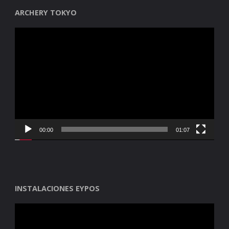
ARCHERY TOKYO
Reproductor
de
vídeo
00:00
01:07
INSTALACIONES EYPOS
Reproductor
de