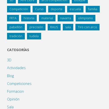
3D
Aire Libre
arco competicion
bosque
Competición
Curso
deporte
escuela
familia
FRTA
historia
material
navarra
olimpismo
pabellón
precisión
RAUS
sala
Tiro con arco
tradición
tudela
CATEGORÍAS
3D
Actividades
Blog
Competiciones
Formacion
Opinión
Sala