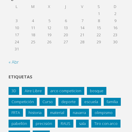
L
M
X
J
V
S
D
1
2
3
4
5
6
7
8
9
10
11
12
13
14
15
16
17
18
19
20
21
22
23
24
25
26
27
28
29
30
31
« Abr
ETIQUETAS
3D
Aire Libre
arco competicion
bosque
Competición
Curso
deporte
escuela
familia
FRTA
historia
material
navarra
olimpismo
pabellón
precisión
RAUS
sala
Tiro con arco