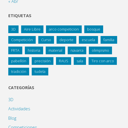
« Abr
ETIQUETAS
3D
Aire Libre
arco competicion
bosque
Competición
Curso
deporte
escuela
familia
FRTA
historia
material
navarra
olimpismo
pabellón
precisión
RAUS
sala
Tiro con arco
tradición
tudela
CATEGORÍAS
3D
Actividades
Blog
Competiciones