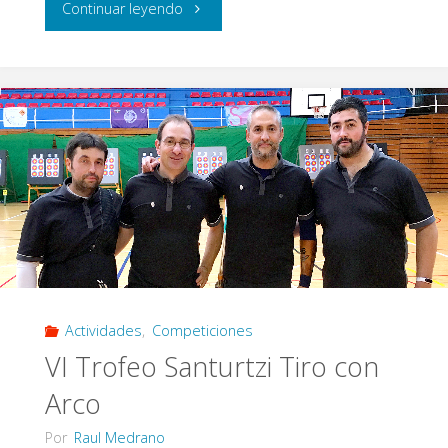
"Curso
Continuar leyendo
de
Especialista
en
Arco
Recurvo
–
2016"
Actividades
,
Competiciones
VI Trofeo Santurtzi Tiro con
Arco
Por
Raul Medrano