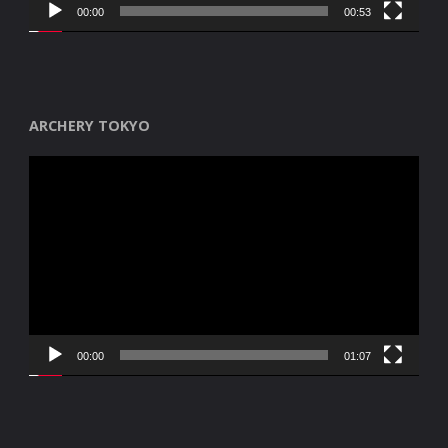
00:00
00:53
ARCHERY TOKYO
Reproductor
de
vídeo
00:00
01:07