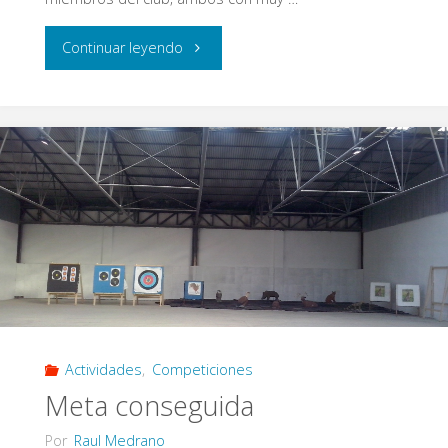
"1ª
Continuar leyendo
Eypos
3D
–
2017"
Actividades
,
Competiciones
Meta conseguida
Por
Raul Medrano