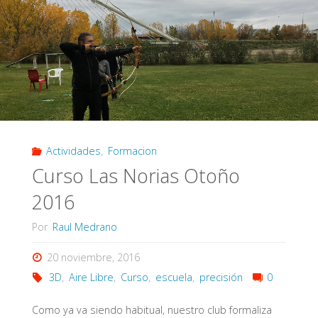
2016"
Actividades
,
Formacion
Curso Las Norias Otoño
2016
Por
Raul Medrano
20 noviembre, 2016
3D
,
Aire Libre
,
Curso
,
escuela
,
precisión
0
Como ya va siendo habitual, nuestro club formaliza