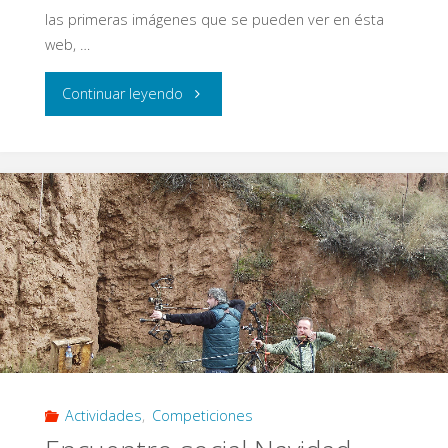
las primeras imágenes que se pueden ver en ésta
web, …
"I
Continuar leyendo
Campeonato
de
Liga
2017
de
Tiro
con
Actividades
,
Competiciones
Arco