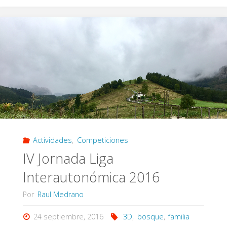
Interautonomica
2016"
Actividades
,
Competiciones
IV Jornada Liga
Interautonómica 2016
Por
Raul Medrano
24 septiembre, 2016
3D
,
bosque
,
familia