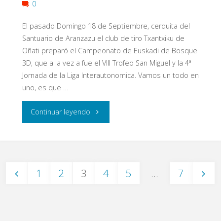
0
El pasado Domingo 18 de Septiembre, cerquita del
Santuario de Aranzazu el club de tiro Txantxiku de
Oñati preparó el Campeonato de Euskadi de Bosque
3D, que a la vez a fue el VIII Trofeo San Miguel y la 4ª
Jornada de la Liga Interautonomica. Vamos un todo en
uno, es que …
"IV
Continuar leyendo
Jornada
Liga
1
2
3
4
5
…
7
Interautonómica
Paginación
2016"