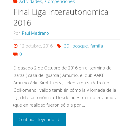
Actividades
,
Competiciones
Final Liga Interautonomica
2016
Por
Raul Medrano
12 octubre, 2016
3D
,
bosque
,
familia
0
El pasado 2 de Octubre de 2016 en el termino de
Izarza ( casa del guarda ) Amurrio, el club AAKT
Amurrio Arku Kirol Taldea, celebraron su V Trofeo
Goikomendi, válido también cómo la V Jornada de la
Liga Interautonómica. Desde nuestro club enviamos
(que en realidad fueron sólo a por …
"Final
Continuar leyendo
Liga