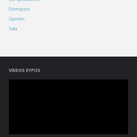
Formacion
Opinión
Sala
VIDEOS EYPOS
Reproductor
de
vídeo