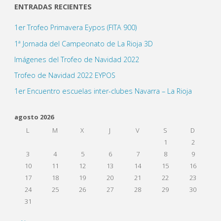
de
ENTRADAS RECIENTES
1er Trofeo Primavera Eypos (FITA 900)
entradas
1ª Jornada del Campeonato de La Rioja 3D
Imágenes del Trofeo de Navidad 2022
Trofeo de Navidad 2022 EYPOS
1er Encuentro escuelas inter-clubes Navarra – La Rioja
agosto 2026
L
M
X
J
V
S
D
1
2
3
4
5
6
7
8
9
10
11
12
13
14
15
16
17
18
19
20
21
22
23
24
25
26
27
28
29
30
31