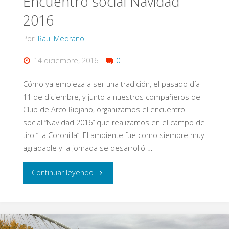
Encuentro social Navidad
en
2016
Sala
Por
Raul Medrano
Eypos"
14 diciembre, 2016
0
Cómo ya empieza a ser una tradición, el pasado día
11 de diciembre, y junto a nuestros compañeros del
Club de Arco Riojano, organizamos el encuentro
social “Navidad 2016” que realizamos en el campo de
tiro “La Coronilla”. El ambiente fue como siempre muy
agradable y la jornada se desarrolló …
"Encuentro
Continuar leyendo
social
Navidad