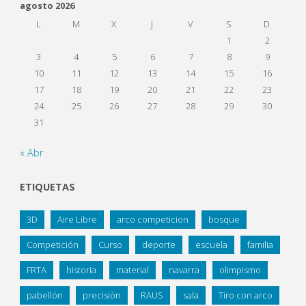
agosto 2026
L
M
X
J
V
S
D
1
2
3
4
5
6
7
8
9
10
11
12
13
14
15
16
17
18
19
20
21
22
23
24
25
26
27
28
29
30
31
« Abr
ETIQUETAS
3D
Aire Libre
arco competicion
bosque
Competición
Curso
deporte
escuela
familia
FRTA
historia
material
navarra
olimpismo
pabellón
precisión
RAUS
sala
Tiro con arco