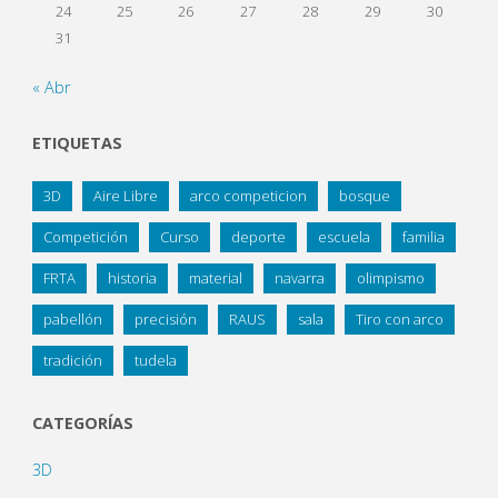
24
25
26
27
28
29
30
31
« Abr
ETIQUETAS
3D
Aire Libre
arco competicion
bosque
Competición
Curso
deporte
escuela
familia
FRTA
historia
material
navarra
olimpismo
pabellón
precisión
RAUS
sala
Tiro con arco
tradición
tudela
CATEGORÍAS
3D