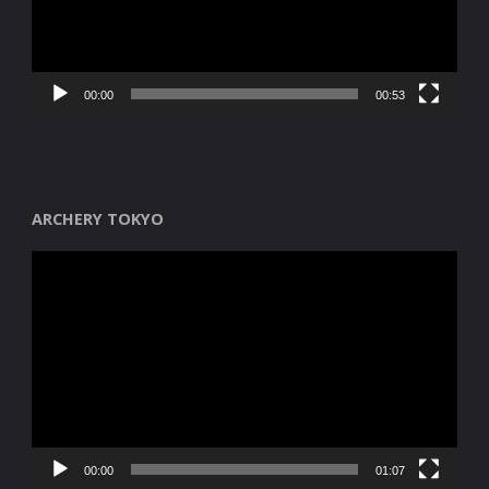
00:00
00:53
ARCHERY TOKYO
Reproductor
de
vídeo
00:00
01:07