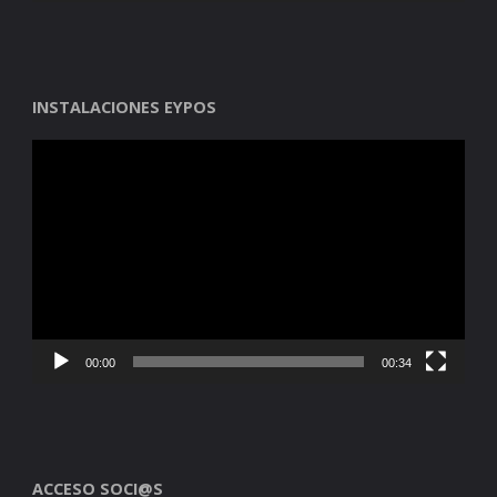
INSTALACIONES EYPOS
Reproductor
de
vídeo
00:00
00:34
ACCESO SOCI@S