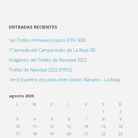
ENTRADAS RECIENTES
1er Trofeo Primavera Eypos (FITA 900)
1ª Jornada del Campeonato de La Rioja 3D
Imágenes del Trofeo de Navidad 2022
Trofeo de Navidad 2022 EYPOS
1er Encuentro escuelas inter-clubes Navarra – La Rioja
agosto 2026
L
M
X
J
V
S
D
1
2
3
4
5
6
7
8
9
10
11
12
13
14
15
16
17
18
19
20
21
22
23