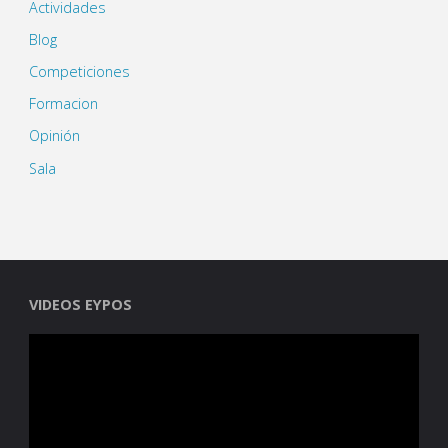
Actividades
Blog
Competiciones
Formacion
Opinión
Sala
VIDEOS EYPOS
Reproductor
de
vídeo