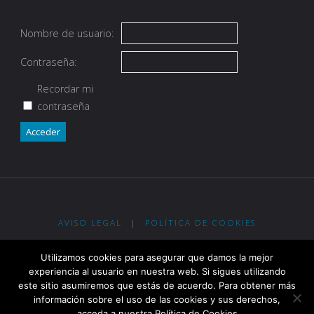
Nombre de usuario:
Contraseña:
Recordar mi
contraseña
Acceder
AVISO LEGAL
|
POLÍTICA DE COOKIES
Eypos Club de Tiro con Arco - R. G. Ent. Dep. Gobierno de La Rioja
Utilizamos cookies para asegurar que damos la mejor
nº 2-0913 - R. RFETA nº 2.400
experiencia al usuario en nuestra web. Si sigues utilizando
este sitio asumiremos que estás de acuerdo. Para obtener más
información sobre el uso de las cookies y sus derechos,
Funciona con
Fluida
&
WordPress.
acceda a nuestra Política de Cookies