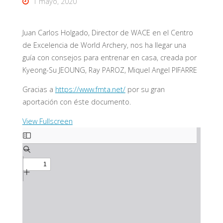
1 mayo, 2020
Juan Carlos Holgado, Director de WACE en el Centro
de Excelencia de World Archery, nos ha llegar una
guía con consejos para entrenar en casa, creada por
Kyeong-Su JEOUNG, Ray PAROZ, Miquel Angel PIFARRE
Gracias a
https://www.fmta.net/
por su gran
aportación con éste documento.
View Fullscreen
Saltar
al
contenido
del
PDF