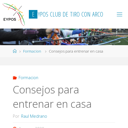
Saltar
al
E
Y
P
O
S
C
L
U
B
D
E
T
I
R
O
C
O
N
A
R
C
O
contenido
Página
Formacion
Consejos para entrenar en casa
de
Inicio
Formacion
Consejos para
entrenar en casa
Por
Raul Medrano