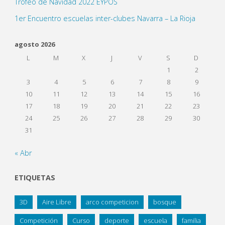
Trofeo de Navidad 2022 EYPOS
1er Encuentro escuelas inter-clubes Navarra – La Rioja
agosto 2026
L
M
X
J
V
S
D
1
2
3
4
5
6
7
8
9
10
11
12
13
14
15
16
17
18
19
20
21
22
23
24
25
26
27
28
29
30
31
« Abr
ETIQUETAS
3D
Aire Libre
arco competicion
bosque
Competición
Curso
deporte
escuela
familia