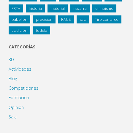
FRTA
historia
material
navarra
olimpismo
pabellón
precisión
RAUS
sala
Tiro con arco
tradición
tudela
CATEGORÍAS
3D
Actividades
Blog
Competiciones
Formacion
Opinión
Sala