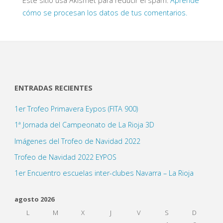
Este sitio usa Akismet para reducir el spam.
Aprende
cómo se procesan los datos de tus comentarios.
ENTRADAS RECIENTES
1er Trofeo Primavera Eypos (FITA 900)
1ª Jornada del Campeonato de La Rioja 3D
Imágenes del Trofeo de Navidad 2022
Trofeo de Navidad 2022 EYPOS
1er Encuentro escuelas inter-clubes Navarra – La Rioja
agosto 2026
L
M
X
J
V
S
D