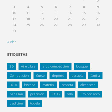
1
2
3
4
5
6
7
8
9
10
11
12
13
14
15
16
17
18
19
20
21
22
23
24
25
26
27
28
29
30
31
« Abr
ETIQUETAS
3D
Aire Libre
arco competicion
bosque
Competición
Curso
deporte
escuela
familia
FRTA
historia
material
navarra
olimpismo
pabellón
precisión
RAUS
sala
Tiro con arco
tradición
tudela