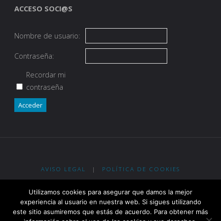
ACCESO SOCI@S
Nombre de usuario:
Contraseña:
Recordar mi
contraseña
Acceder
AVISO LEGAL
|
POLÍTICA DE COOKIES
Eypos Club de Tiro con Arco - R. G. Ent. Dep. Gobierno de La Rioja
Utilizamos cookies para asegurar que damos la mejor
nº 2-0913 - R. RFETA nº 2.400
experiencia al usuario en nuestra web. Si sigues utilizando
este sitio asumiremos que estás de acuerdo. Para obtener más