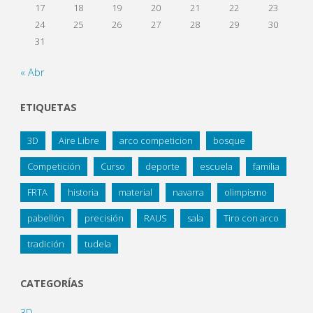
17
18
19
20
21
22
23
24
25
26
27
28
29
30
31
« Abr
ETIQUETAS
3D
Aire Libre
arco competicion
bosque
Competición
Curso
deporte
escuela
familia
FRTA
historia
material
navarra
olimpismo
pabellón
precisión
RAUS
sala
Tiro con arco
tradición
tudela
CATEGORÍAS
3D