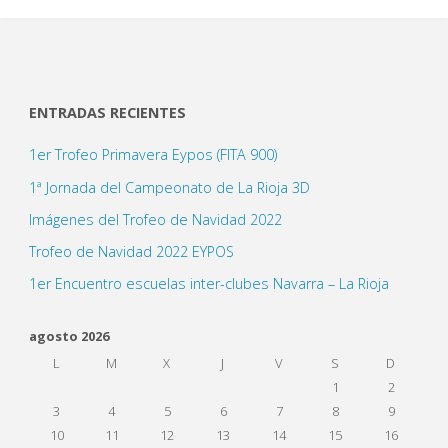
ENTRADAS RECIENTES
1er Trofeo Primavera Eypos (FITA 900)
1ª Jornada del Campeonato de La Rioja 3D
Imágenes del Trofeo de Navidad 2022
Trofeo de Navidad 2022 EYPOS
1er Encuentro escuelas inter-clubes Navarra – La Rioja
agosto 2026
L
M
X
J
V
S
D
1
2
3
4
5
6
7
8
9
10
11
12
13
14
15
16