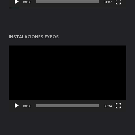
00:00
01:07
INSTALACIONES EYPOS
Reproductor
de
vídeo
00:00
00:34