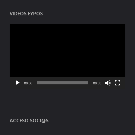
VIDEOS EYPOS
Reproductor
de
vídeo
00:00
00:53
ACCESO SOCI@S