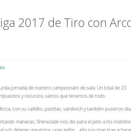
iga 2017 de Tiro con Arc
ala
gunda jornada de nuestro campeonato de sala. Un total de 23
compuestos y recurvos, vamos que tenemos de todo.
ecta, con su cafelito, pastitas, sandwich y también pusieron dia
ntando maneras, Sherezade nos dio para el pelo a los instintivo
 sol, déjame una gorra, unas gafas… ella a su tran tran a hace