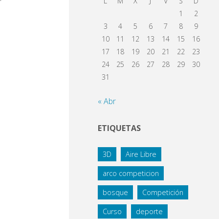
L
M
X
J
V
S
D
1
2
3
4
5
6
7
8
9
10
11
12
13
14
15
16
17
18
19
20
21
22
23
24
25
26
27
28
29
30
31
« Abr
ETIQUETAS
3D
Aire Libre
arco competicion
bosque
Competición
Curso
deporte