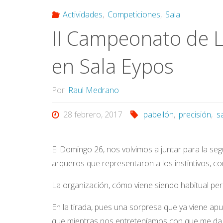
Actividades
,
Competiciones
,
Sala
II Campeonato de L
en Sala Eypos
Por
Raul Medrano
28 febrero, 2017
pabellón
,
precisión
,
s
El Domingo 26, nos volvimos a juntar para la se
arqueros que representaron a los instintivos, 
La organización, cómo viene siendo habitual perf
En la tirada, pues una sorpresa que ya viene apu
que mientras nos entreteníamos con que me da el