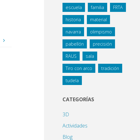
escuela
familia
FRTA
historia
material
navarra
olimpismo
s
pabellón
precisión
RAUS
sala
Tiro con arco
tradición
tudela
CATEGORÍAS
3D
Actividades
Blog