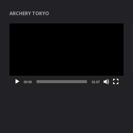
ARCHERY TOKYO
Reproductor
de
vídeo
00:00
01:07