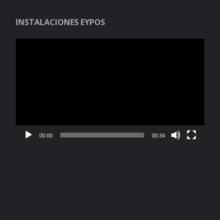
INSTALACIONES EYPOS
Reproductor
de
vídeo
00:00
00:34