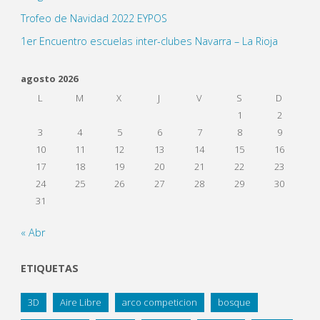
Trofeo de Navidad 2022 EYPOS
1er Encuentro escuelas inter-clubes Navarra – La Rioja
agosto 2026
L
M
X
J
V
S
D
1
2
3
4
5
6
7
8
9
10
11
12
13
14
15
16
17
18
19
20
21
22
23
24
25
26
27
28
29
30
31
« Abr
ETIQUETAS
3D
Aire Libre
arco competicion
bosque