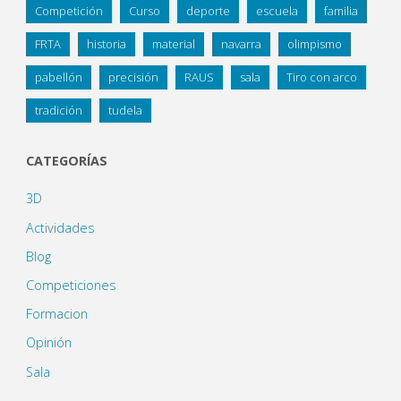
Competición
Curso
deporte
escuela
familia
FRTA
historia
material
navarra
olimpismo
pabellón
precisión
RAUS
sala
Tiro con arco
tradición
tudela
CATEGORÍAS
3D
Actividades
Blog
Competiciones
Formacion
Opinión
Sala