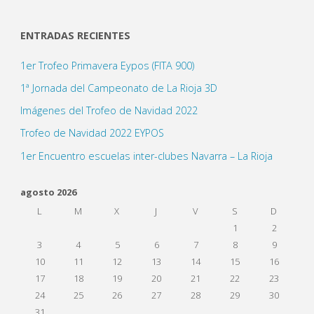
ENTRADAS RECIENTES
1er Trofeo Primavera Eypos (FITA 900)
1ª Jornada del Campeonato de La Rioja 3D
Imágenes del Trofeo de Navidad 2022
Trofeo de Navidad 2022 EYPOS
1er Encuentro escuelas inter-clubes Navarra – La Rioja
agosto 2026
L
M
X
J
V
S
D
1
2
3
4
5
6
7
8
9
10
11
12
13
14
15
16
17
18
19
20
21
22
23
24
25
26
27
28
29
30
31