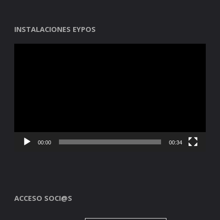
INSTALACIONES EYPOS
Reproductor
de
vídeo
00:00
00:34
ACCESO SOCI@S