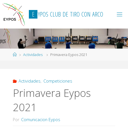
Saltar
al
E
Y
P
O
S
C
L
U
B
D
E
T
I
R
O
C
O
N
A
R
C
O
contenido
Página
Actividades
Primavera Eypos 2021
de
Inicio
Actividades
,
Competiciones
Primavera Eypos
2021
Por
Comunicacion Eypos