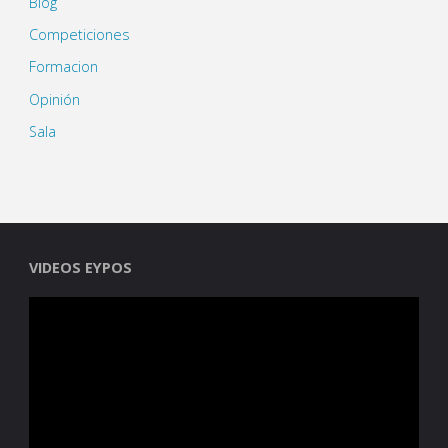
Blog
Competiciones
Formacion
Opinión
Sala
VIDEOS EYPOS
Reproductor
de
vídeo