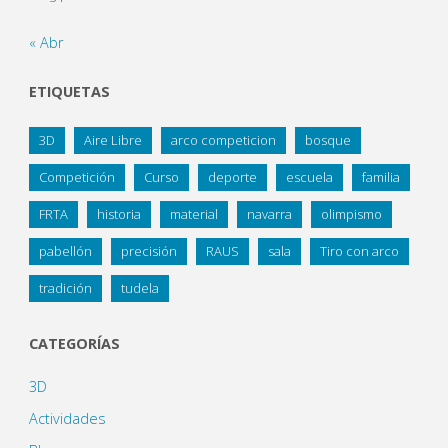
« Abr
ETIQUETAS
3D
Aire Libre
arco competicion
bosque
Competición
Curso
deporte
escuela
familia
FRTA
historia
material
navarra
olimpismo
pabellón
precisión
RAUS
sala
Tiro con arco
tradición
tudela
CATEGORÍAS
3D
Actividades