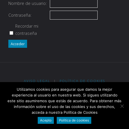
Nombre de usuario:
Contraseña:
Recordar mi
contraseña
Acceder
AVISO LEGAL
|
POLÍTICA DE COOKIES
Utilizamos cookies para asegurar que damos la mejor
Eypos Club de Tiro con Arco - R. G. Ent. Dep. Gobierno de La Rioja
experiencia al usuario en nuestra web. Si sigues utilizando
nº 2-0913 - R. RFETA nº 2.400
este sitio asumiremos que estás de acuerdo. Para obtener más
información sobre el uso de las cookies y sus derechos,
acceda a nuestra Política de Cookies
Funciona con
Fluida
&
WordPress.
Acepto
Política de cookies