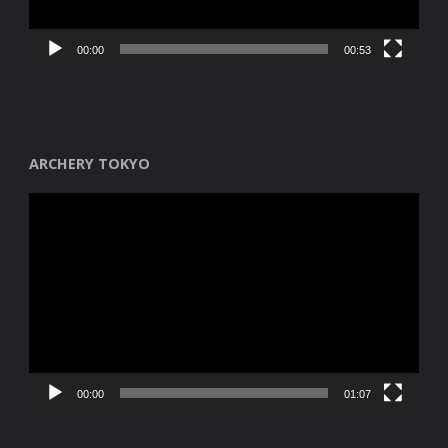
00:00
00:53
ARCHERY TOKYO
Reproductor
de
vídeo
00:00
01:07