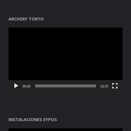
ARCHERY TOKYO
Reproductor
de
vídeo
00:00
01:07
INSTALACIONES EYPOS