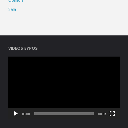
Opinión
Sala
VIDEOS EYPOS
Reproductor
de
vídeo
00:00
00:53