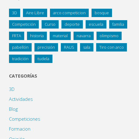
3D
Aire Libre
arco competicion
bosque
Competición
Curso
deporte
escuela
familia
FRTA
historia
material
navarra
olimpismo
pabellón
precisión
RAUS
sala
Tiro con arco
tradición
tudela
CATEGORÍAS
3D
Actividades
Blog
Competiciones
Formacion