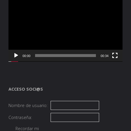
Reproductor
de
vídeo
00:00
00:34
ACCESO SOCI@S
Nombre de usuario:
Contraseña:
Recordar mi