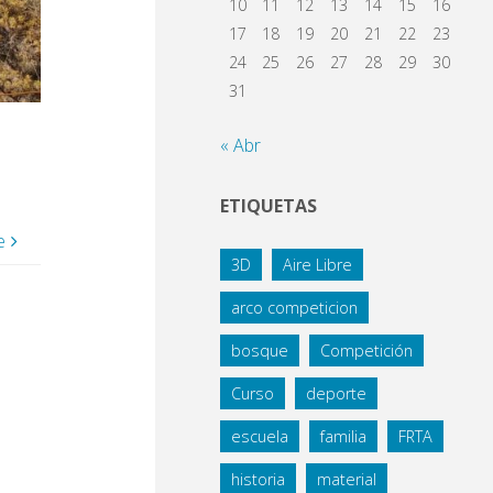
10
11
12
13
14
15
16
17
18
19
20
21
22
23
24
25
26
27
28
29
30
31
« Abr
ETIQUETAS
e
3D
Aire Libre
arco competicion
bosque
Competición
Curso
deporte
escuela
familia
FRTA
historia
material