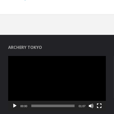
ARCHERY TOKYO
Reproductor
de
vídeo
00:00
01:07