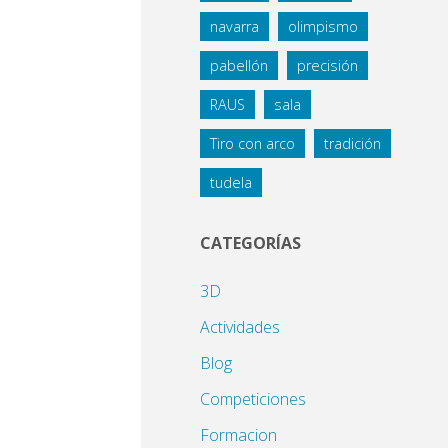
navarra
olimpismo
pabellón
precisión
RAUS
sala
Tiro con arco
tradición
tudela
CATEGORÍAS
3D
Actividades
Blog
Competiciones
Formacion