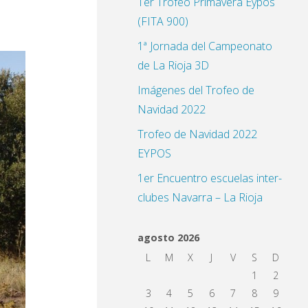
1er Trofeo Primavera Eypos
(FITA 900)
1ª Jornada del Campeonato
de La Rioja 3D
Imágenes del Trofeo de
Navidad 2022
Trofeo de Navidad 2022
EYPOS
1er Encuentro escuelas inter-
clubes Navarra – La Rioja
agosto 2026
L
M
X
J
V
S
D
1
2
3
4
5
6
7
8
9