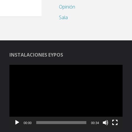
Opinión
Sala
INSTALACIONES EYPOS
Reproductor
de
vídeo
00:00
00:34