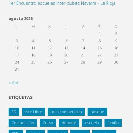
1er Encuentro escuelas inter-clubes Navarra – La Rioja
agosto 2026
L
M
X
J
V
S
D
1
2
3
4
5
6
7
8
9
10
11
12
13
14
15
16
17
18
19
20
21
22
23
24
25
26
27
28
29
30
31
« Abr
ETIQUETAS
3D
Aire Libre
arco competicion
bosque
Competición
Curso
deporte
escuela
familia