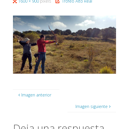
Tamaño
1600 × 900
pixels
Trofeo Alto Real
completo
Imagen anterior
Imagen siguiente
Deja una respuesta