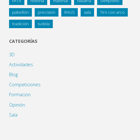
FRTA
historia
material
navarra
olimpismo
pabellón
precisión
RAUS
sala
Tiro con arco
tradición
tudela
CATEGORÍAS
3D
Actividades
Blog
Competiciones
Formacion
Opinión
Sala