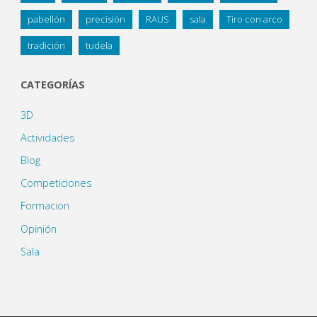
pabellón
precisión
RAUS
sala
Tiro con arco
tradición
tudela
CATEGORÍAS
3D
Actividades
Blog
Competiciones
Formacion
Opinión
Sala