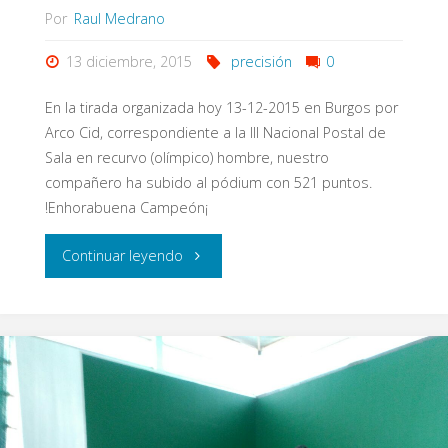
Copa
Por
Raul Medrano
del
13 diciembre, 2015
precisión
0
Mundo
En la tirada organizada hoy 13-12-2015 en Burgos por
Arco Cid, correspondiente a la III Nacional Postal de
de
Sala en recurvo (olímpico) hombre, nuestro
compañero ha subido al pódium con 521 puntos.
tiro
!Enhorabuena Campeón¡
con
"Alberto
Continuar leyendo
arco"
Ibergallartu
–
Medalla
de