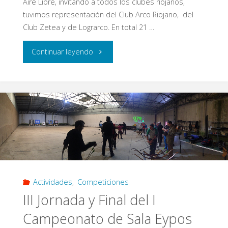
Aire Libre, invitando a todos los clubes riojanos,
tuvimos representación del Club Arco Riojano, del
Club Zetea y de Lograrco. En total 21 …
"I
Continuar leyendo
Campeonato
Eypos
Aire
Libre
2016"
Actividades
,
Competiciones
III Jornada y Final del I
Campeonato de Sala Eypos