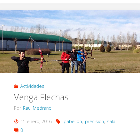
del
I
Campeonato
de
Sala
Eypos"
Actividades
Venga Flechas
Por
Raul Medrano
15 enero, 2016
pabellón
,
precisión
,
sala
0