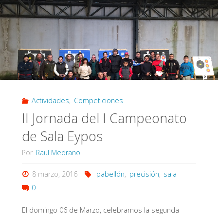
Final
del
I
Campeonato
de
Actividades
,
Competiciones
Sala
II Jornada del I Campeonato
Eypos"
de Sala Eypos
Por
Raul Medrano
8 marzo, 2016
pabellón
,
precisión
,
sala
0
El domingo 06 de Marzo, celebramos la segunda