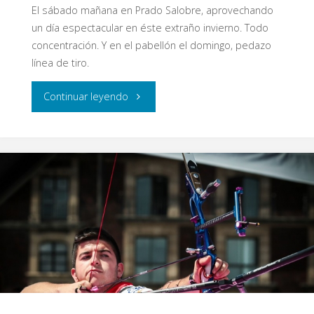
El sábado mañana en Prado Salobre, aprovechando
un día espectacular en éste extraño invierno. Todo
concentración. Y en el pabellón el domingo, pedazo
línea de tiro.
"Venga
Continuar leyendo
Flechas"