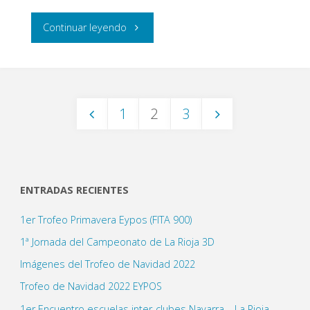
"II
Continuar leyendo
Tirada
de
1
2
3
Sala
Paginación
en
Olaz"
de
ENTRADAS RECIENTES
1er Trofeo Primavera Eypos (FITA 900)
entradas
1ª Jornada del Campeonato de La Rioja 3D
Imágenes del Trofeo de Navidad 2022
Trofeo de Navidad 2022 EYPOS
1er Encuentro escuelas inter-clubes Navarra – La Rioja