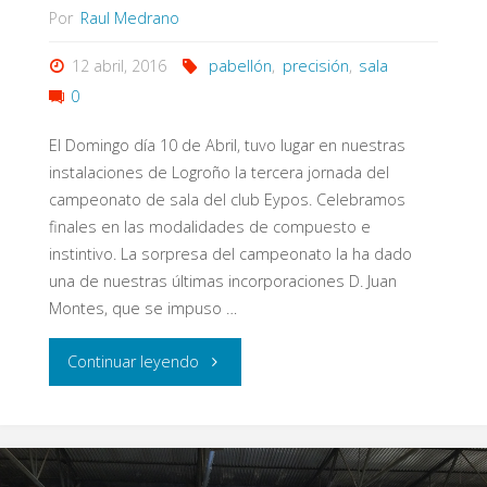
Por
Raul Medrano
12 abril, 2016
pabellón
,
precisión
,
sala
0
El Domingo día 10 de Abril, tuvo lugar en nuestras
instalaciones de Logroño la tercera jornada del
campeonato de sala del club Eypos. Celebramos
finales en las modalidades de compuesto e
instintivo. La sorpresa del campeonato la ha dado
una de nuestras últimas incorporaciones D. Juan
Montes, que se impuso …
"III
Continuar leyendo
Jornada
y