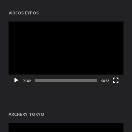
VIDEOS EYPOS
Reproductor
de
vídeo
00:00
00:53
ARCHERY TOKYO
Reproductor