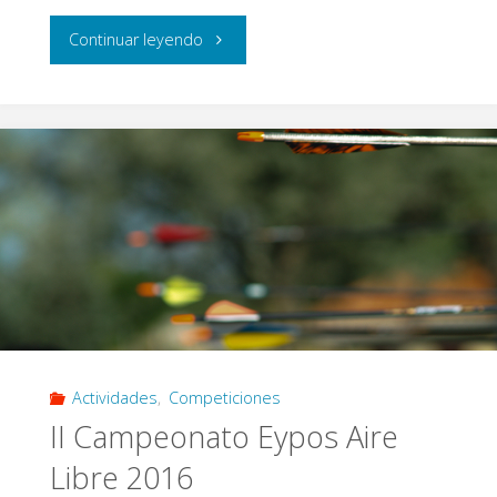
"III
Continuar leyendo
Campeonato
Eypos
Aire
Libre
2016"
Actividades
,
Competiciones
II Campeonato Eypos Aire
Libre 2016