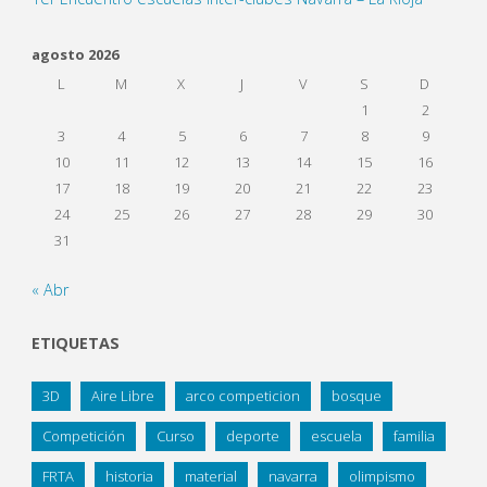
agosto 2026
L
M
X
J
V
S
D
1
2
3
4
5
6
7
8
9
10
11
12
13
14
15
16
17
18
19
20
21
22
23
24
25
26
27
28
29
30
31
« Abr
ETIQUETAS
3D
Aire Libre
arco competicion
bosque
Competición
Curso
deporte
escuela
familia
FRTA
historia
material
navarra
olimpismo